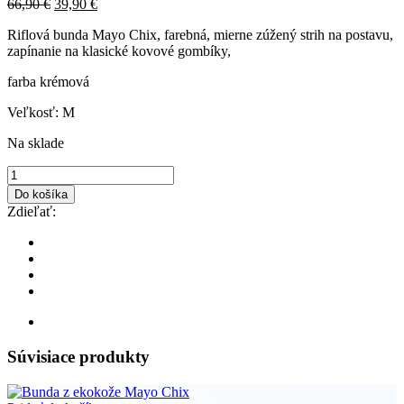
66,90
€
39,90
€
Riflová bunda Mayo Chix, farebná, mierne zúžený strih na postavu,
zapínanie na klasické kovové gombíky,
farba krémová
Veľkosť: M
Na sklade
Do košíka
Zdieľať:
Súvisiace produkty