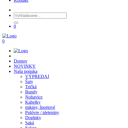
Kontakt
0
0
Domov
NOVINKY
Naša ponuka
VÝPREDAJ
Šaty
Tričká
Bundy
Nohavice
Kabelky
mikiny, športové
Pulóvre / pleteniny
Doplnky
Saká
Sukne