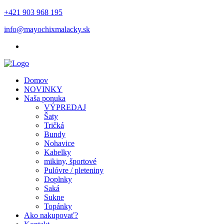
+421 903 968 195
info@mayochixmalacky.sk
Domov
NOVINKY
Naša ponuka
VÝPREDAJ
Šaty
Tričká
Bundy
Nohavice
Kabelky
mikiny, športové
Pulóvre / pleteniny
Doplnky
Saká
Sukne
Topánky
Ako nakupovať?