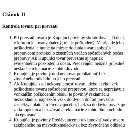
Článok II
Kontrola tovaru pri prevzatí
Pri prevzatí tovaru je Kupujúci povinný skontrolovať, či obal,
v ktorom je tovar zabalený, nie je poškodený. V prípade jeho
poškodenia je nutné na mieste dodania tovaru spísať s
prepravcom protokol o zistených vadách spôsobených počas
prepravy. Ak Kupujúci tovar prevezme aj napriek
evidentnému poškodeniu obalu, Predávajúci neuzná prípadné
neskoršie reklamácie z tohto dôvodu.
Kupujúci je povinný dodaný tovar prehliadnuť bez
zbytočného odkladu po jeho prevzatí.
Ak Kupujúci zistí nekompletnosť tovaru alebo akékoľvek
poškodenie tovaru spôsobené prepravou, ktoré sa neprejavuje
vonkajším poškodením obalu, je povinný reklamáciu
bezodkladne, najneskôr však do dvoch dní od prevzatia
zásielky, uplatniť u Predávajúceho. Inak sa dodávka považuje
za kompletnú a bez závad a reklamácie z tohto titulu nebudú
akceptované.
Kupujúci je povinný Predávajúcemu reklamovať vady tovaru
zakúpeného na mayochixmalacky.sk bez zbytočného odkladu