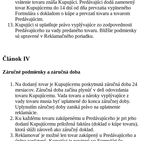
vrátenie tovaru znáša Kupujúci. Predávajúci dodá zamenený
tovar Kupujúcemu do 14 dní od dňa prevzatia vyplneného
Formulára s dokladom o kúpe a prevzatí tovaru a tovarom
Predávajúcim.
Kupujúci si uplatňuje právo vyplývajúce zo zodpovednosti
Predávajúceho za vady predaného tovaru. Bližšie podmienky
sú upravené v Reklamačného poriadku.
Článok IV
Záručné podmienky a záručná doba
Na dodaný tovar je Kupujúcemu poskytnutá záručná doba 24
mesiacov. Záručná doba začína plynúť v deň odovzdania
tovaru Kupujúcemu. Vada tovaru a nároky vyplývajúce z
vady tovaru musia byť uplatnené do konca záručnej doby.
Uplynutím záručnej doby zaniká právo na uplatnenie
reklamácie.
Ku každému tovaru zakúpenému u Predávajúceho je pri jeho
dodaní Kupujúcemu priložená faktúra (doklad o kúpe tovaru),
ktorá slúži zároveň ako záručný doklad.
Reklamovať je možné len tovar zakúpený u Predávajúceho a
úplne zaplatený. Kupujúci je povinný vo Formulári čo