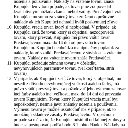
nosenia a používania. Náklady na vrátenie tovaru znáša
Kupujúci len v tom prípade, ak tovar plne zodpovedal
kvalitatívnym požiadavkám a nebol vadný. Predávajúci vráti
Kupujúcemu sumu za vrátený tovar zníženú o poštovné
náklady ak ich Kupujúci nehradil kvôli poskytnutej zľave.
Kupujúci vracia tovar, ktorý si neobjednal. V prípade, ak
Kupujúci zistí, že tovar, ktorý si objednal, nezodpovedá
tovaru, ktorý prevzal, Kupujúci má právo vrátiť tovar
Predávajúcemu max. do 14 dní od prevzatia tovaru
Kupujúcim. Kupujúci neuhrádza manipulačný poplatok za
náklady, ktoré vznikli Predávajúcemu v súvislosti s vrátením
tovaru. Náklady na vrátenie tovaru znáša Predávajúci.
Kupujúci požaduje zámenu tovaru v dôsledku
nevyhovujúcich parametrov tovaru (veľkosť/farba, strih
tovaru)
V prípade, ak Kupujúci zistí, že tovar, ktorý si objednal, mu
nesedí z dôvodu nevyhovujúcej veľkosti a/alebo farby, má
právo vrátiť prevzatý tovar a požadovať jeho výmenu za tovar
inej farby a/alebo inej veľkosti, max. do 14 dní od prevzatia
tovaru Kupujúcim. Tovar, ktorý Kupujúci vracia musí byť
nepoškodený, nesmie javiť známky nosenia a používania.
Výmenu tovaru je možné uskutočniť iba v prípade, ak to
umožňujú skladové zásoby Predávajúceho. V opačnom
prípade sa má za to, že Kupujúci odstúpil od kúpnej zmluvy a
bude sa postupovať podľa bodu 8.1 tohto článku. Náklady na