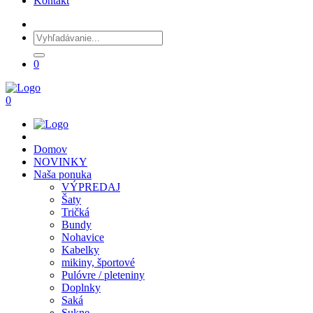
Kontakt
0
0
Domov
NOVINKY
Naša ponuka
VÝPREDAJ
Šaty
Tričká
Bundy
Nohavice
Kabelky
mikiny, športové
Pulóvre / pleteniny
Doplnky
Saká
Sukne