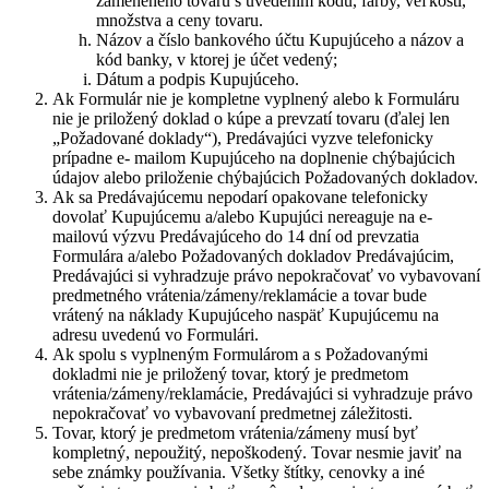
zameneného tovaru s uvedením kódu, farby, veľkosti,
množstva a ceny tovaru.
Názov a číslo bankového účtu Kupujúceho a názov a
kód banky, v ktorej je účet vedený;
Dátum a podpis Kupujúceho.
Ak Formulár nie je kompletne vyplnený alebo k Formuláru
nie je priložený doklad o kúpe a prevzatí tovaru (ďalej len
„Požadované doklady“), Predávajúci vyzve telefonicky
prípadne e- mailom Kupujúceho na doplnenie chýbajúcich
údajov alebo priloženie chýbajúcich Požadovaných dokladov.
Ak sa Predávajúcemu nepodarí opakovane telefonicky
dovolať Kupujúcemu a/alebo Kupujúci nereaguje na e-
mailovú výzvu Predávajúceho do 14 dní od prevzatia
Formulára a/alebo Požadovaných dokladov Predávajúcim,
Predávajúci si vyhradzuje právo nepokračovať vo vybavovaní
predmetného vrátenia/zámeny/reklamácie a tovar bude
vrátený na náklady Kupujúceho naspäť Kupujúcemu na
adresu uvedenú vo Formulári.
Ak spolu s vyplneným Formulárom a s Požadovanými
dokladmi nie je priložený tovar, ktorý je predmetom
vrátenia/zámeny/reklamácie, Predávajúci si vyhradzuje právo
nepokračovať vo vybavovaní predmetnej záležitosti.
Tovar, ktorý je predmetom vrátenia/zámeny musí byť
kompletný, nepoužitý, nepoškodený. Tovar nesmie javiť na
sebe známky používania. Všetky štítky, cenovky a iné