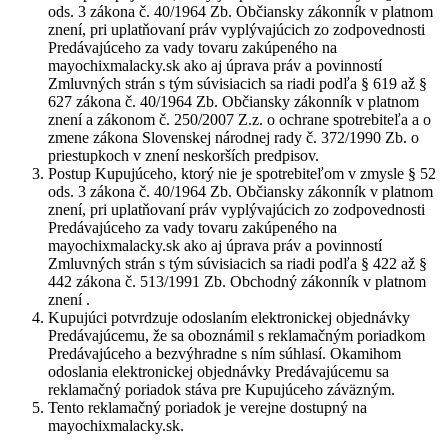
ods. 3 zákona č. 40/1964 Zb. Občiansky zákonník v platnom
znení, pri uplatňovaní práv vyplývajúcich zo zodpovednosti
Predávajúceho za vady tovaru zakúpeného na
mayochixmalacky.sk ako aj úprava práv a povinností
Zmluvných strán s tým súvisiacich sa riadi podľa § 619 až §
627 zákona č. 40/1964 Zb. Občiansky zákonník v platnom
znení a zákonom č. 250/2007 Z.z. o ochrane spotrebiteľa a o
zmene zákona Slovenskej národnej rady č. 372/1990 Zb. o
priestupkoch v znení neskorších predpisov.
Postup Kupujúceho, ktorý nie je spotrebiteľom v zmysle § 52
ods. 3 zákona č. 40/1964 Zb. Občiansky zákonník v platnom
znení, pri uplatňovaní práv vyplývajúcich zo zodpovednosti
Predávajúceho za vady tovaru zakúpeného na
mayochixmalacky.sk ako aj úprava práv a povinností
Zmluvných strán s tým súvisiacich sa riadi podľa § 422 až §
442 zákona č. 513/1991 Zb. Obchodný zákonník v platnom
znení .
Kupujúci potvrdzuje odoslaním elektronickej objednávky
Predávajúcemu, že sa oboznámil s reklamačným poriadkom
Predávajúceho a bezvýhradne s ním súhlasí. Okamihom
odoslania elektronickej objednávky Predávajúcemu sa
reklamačný poriadok stáva pre Kupujúceho záväzným.
Tento reklamačný poriadok je verejne dostupný na
mayochixmalacky.sk.