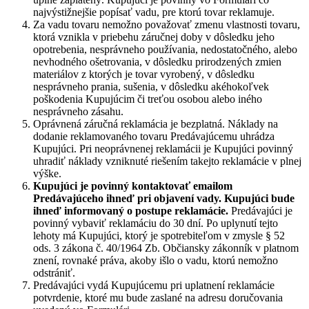
najvýstižnejšie popísať vadu, pre ktorú tovar reklamuje.
Za vadu tovaru nemožno považovať zmenu vlastnosti tovaru,
ktorá vznikla v priebehu záručnej doby v dôsledku jeho
opotrebenia, nesprávneho používania, nedostatočného, alebo
nevhodného ošetrovania, v dôsledku prirodzených zmien
materiálov z ktorých je tovar vyrobený, v dôsledku
nesprávneho prania, sušenia, v dôsledku akéhokoľvek
poškodenia Kupujúcim či treťou osobou alebo iného
nesprávneho zásahu.
Oprávnená záručná reklamácia je bezplatná. Náklady na
dodanie reklamovaného tovaru Predávajúcemu uhrádza
Kupujúci. Pri neoprávnenej reklamácii je Kupujúci povinný
uhradiť náklady vzniknuté riešením takejto reklamácie v plnej
výške.
Kupujúci je povinný kontaktovať emailom
Predávajúceho ihneď pri objavení vady. Kupujúci bude
ihneď informovaný o postupe reklamácie.
Predávajúci je
povinný vybaviť reklamáciu do 30 dní. Po uplynutí tejto
lehoty má Kupujúci, ktorý je spotrebiteľom v zmysle § 52
ods. 3 zákona č. 40/1964 Zb. Občiansky zákonník v platnom
znení, rovnaké práva, akoby išlo o vadu, ktorú nemožno
odstrániť.
Predávajúci vydá Kupujúcemu pri uplatnení reklamácie
potvrdenie, ktoré mu bude zaslané na adresu doručovania