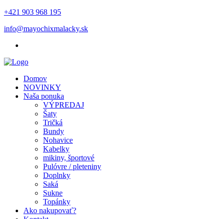
+421 903 968 195
info@mayochixmalacky.sk
Domov
NOVINKY
Naša ponuka
VÝPREDAJ
Šaty
Tričká
Bundy
Nohavice
Kabelky
mikiny, športové
Pulóvre / pleteniny
Doplnky
Saká
Sukne
Topánky
Ako nakupovať?