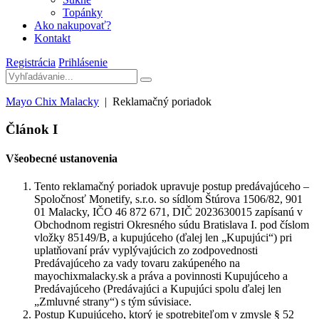
Topánky
Ako nakupovať?
Kontakt
Registrácia
Prihlásenie
Mayo Chix Malacky
|
Reklamačný poriadok
Článok I
Všeobecné ustanovenia
Tento reklamačný poriadok upravuje postup predávajúceho –
Spoločnosť Monetify, s.r.o. so sídlom Štúrova 1506/82, 901
01 Malacky, IČO 46 872 671, DIČ 2023630015 zapísanú v
Obchodnom registri Okresného súdu Bratislava I. pod číslom
vložky 85149/B, a kupujúceho (ďalej len „Kupujúci“) pri
uplatňovaní práv vyplývajúcich zo zodpovednosti
Predávajúceho za vady tovaru zakúpeného na
mayochixmalacky.sk a práva a povinnosti Kupujúceho a
Predávajúceho (Predávajúci a Kupujúci spolu ďalej len
„Zmluvné strany“) s tým súvisiace.
Postup Kupujúceho, ktorý je spotrebiteľom v zmysle § 52