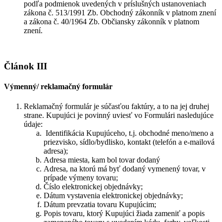
podľa podmienok uvedených v príslušných ustanoveniach
zákona č. 513/1991 Zb. Obchodný zákonník v platnom znení
a zákona č. 40/1964 Zb. Občiansky zákonník v platnom
znení.
Článok III
Výmenný/ reklamačný formulár
Reklamačný formulár je súčasťou faktúry, a to na jej druhej
strane. Kupujúci je povinný uviesť vo Formulári nasledujúce
údaje:
Identifikácia Kupujúceho, t.j. obchodné meno/meno a
priezvisko, sídlo/bydlisko, kontakt (telefón a e-mailová
adresa);
Adresa miesta, kam bol tovar dodaný
Adresa, na ktorú má byť dodaný vymenený tovar, v
prípade výmeny tovaru;
Číslo elektronickej objednávky;
Dátum vystavenia elektronickej objednávky;
Dátum prevzatia tovaru Kupujúcim;
Popis tovaru, ktorý Kupujúci žiada zameniť a popis