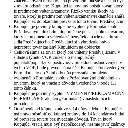
značenia tovaru musia byť na pôvodnom mieste a nesmú byť
z tovaru odstránené. Kupujúci je povinný poistiť tovar, ktorý
je predmetom vrátenia/zámeny. Riziko vzniku škody na
tovare, ktorý je predmetom vrátenia/zámeny/reklamácie znáša
Kupujúci až do okamihu prevzatia tohto tovaru Predávajúcim.
Kupujúci je povinný kompletne vyplnený Formulár spolu s
Požadovanými dokladmi doporučene poslať spolu s tovarom,
ktorý je predmetom vrátenia/zámeny/reklamácie na adresu
sídla Predávajúceho. Predávajúci si vyhradzuje právo
neprebrať tovar zaslaný Kupujúcim na dobierku.
Celková suma za tovar, ktorý bol vrátený Predávajúcemu v
súlade s týmito VOP, znížená o manipulačný
poplatok/poplatky za poštovné, v prípadoch ustanovených v
týchto VOP, bude prevedená na účet Kupujúceho uvedený vo
Formulári a to do 7 dní odo dňa prevzatia kompletne
vyplneného Formulára spolu s Požadovanými dokladmi a s
tovarom, ktorý sa vracia z dôvodu uvedeného v bode 1.1
tohto článku.
Kupujúci je povinný vyplniť VÝMENNÝ/REKLAMAČNÝ
FORMULÁR (ďalej len „Formulár“) v nasledujúcich
prípadoch:
Odstúpenie od kúpnej zmluvy v 14 dňovej lehote. Kupujúci
má právo odstúpiť od kúpnej zmluvy do 14 kalendárnych dní
od prevzatia tovaru bez uvedenia dôvodu. Tovar, ktorý
Kupujúci vracia musí byť nepoškodený, nesmie javiť známky