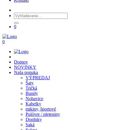
Kontakt
0
0
Domov
NOVINKY
Naša ponuka
VÝPREDAJ
Šaty
Tričká
Bundy
Nohavice
Kabelky
mikiny, športové
Pulóvre / pleteniny
Doplnky
Saká
Sukne