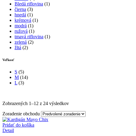
Bledá riflovina
(1)
čierna
(3)
hnedá
(1)
krémová
(1)
modrá
(1)
ružová
(1)
tmavá riflovina
(1)
zelená
(2)
žltá
(2)
Veľkosť
S
(5)
M
(14)
L
(3)
Zobrazených 1–12 z 24 výsledkov
Zoradenie obchodu
Pridať do košíka
Detail