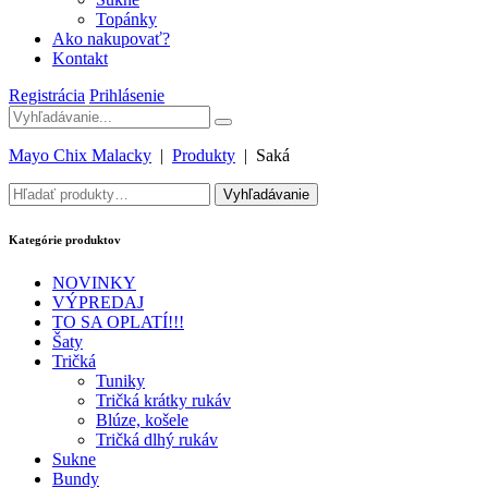
Topánky
Ako nakupovať?
Kontakt
Registrácia
Prihlásenie
Mayo Chix Malacky
|
Produkty
|
Saká
Hľadať:
Vyhľadávanie
Kategórie produktov
NOVINKY
VÝPREDAJ
TO SA OPLATÍ!!!
Šaty
Tričká
Tuniky
Tričká krátky rukáv
Blúze, košele
Tričká dlhý rukáv
Sukne
Bundy