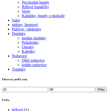
Prechodné bundy
Riflové bundičky
Vesty
Kabátiky, bundy z ekokože
Saká
mikiny, športové
Pulóvre / pleteniny
Doplnky
módne doplnky
Peňaženky
Opasky
Kabelky
Nohavice
Dlhé nohavice
krátke nohavice
Topánky
Filtrovať podľa ceny
Minimálna
Maximálna
Filter
cena
cena
Farba
béžová
(1)