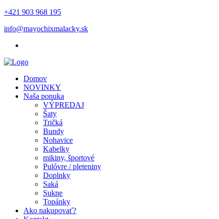
+421 903 968 195
info@mayochixmalacky.sk
Domov
NOVINKY
Naša ponuka
VÝPREDAJ
Šaty
Tričká
Bundy
Nohavice
Kabelky
mikiny, športové
Pulóvre / pleteniny
Doplnky
Saká
Sukne
Topánky
Ako nakupovať?