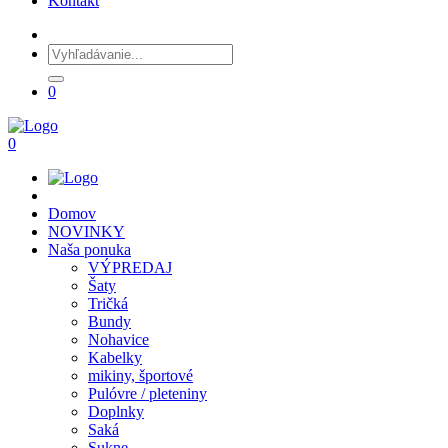
Kontakt
0
0
Domov
NOVINKY
Naša ponuka
VÝPREDAJ
Šaty
Tričká
Bundy
Nohavice
Kabelky
mikiny, športové
Pulóvre / pleteniny
Doplnky
Saká
Sukne