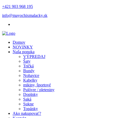
+421 903 968 195
info@mayochixmalacky.sk
Domov
NOVINKY
Naša ponuka
VÝPREDAJ
Šaty
Tričká
Bundy
Nohavice
Kabelky
mikiny, športové
Pulóvre / pleteniny
Doplnky
Saká
Sukne
Topánky
Ako nakupovať?