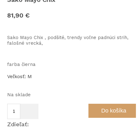
81,90
€
Sako Mayo Chix , podšité, trendy voľne padnúci strih,
falošné vrecká,
farba čierna
Veľkosť: M
Na sklade
Do košíka
Zdieľať: