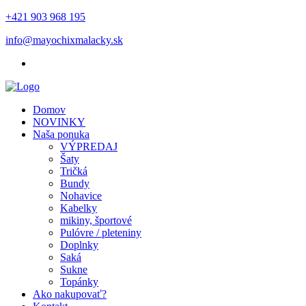
+421 903 968 195
info@mayochixmalacky.sk
Domov
NOVINKY
Naša ponuka
VÝPREDAJ
Šaty
Tričká
Bundy
Nohavice
Kabelky
mikiny, športové
Pulóvre / pleteniny
Doplnky
Saká
Sukne
Topánky
Ako nakupovať?