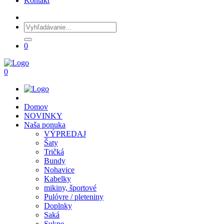
Kontakt
0
0
Domov
NOVINKY
Naša ponuka
VÝPREDAJ
Šaty
Tričká
Bundy
Nohavice
Kabelky
mikiny, športové
Pulóvre / pleteniny
Doplnky
Saká
Sukne