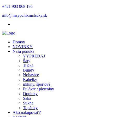
+421 903 968 195
info@mayochixmalacky.sk
Domov
NOVINKY
Naša ponuka
VÝPREDAJ
Šaty
Tričká
Bundy
Nohavice
Kabelky
mikiny, športové
Pulóvre / pleteniny
Doplnky
Saká
Sukne
Topánky
Ako nakupovať?