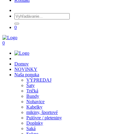
Kontakt
0
0
Domov
NOVINKY
Naša ponuka
VÝPREDAJ
Šaty
Tričká
Bundy
Nohavice
Kabelky
mikiny, športové
Pulóvre / pleteniny
Doplnky
Saká
Sukne