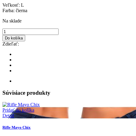
Veľkosť: L
Farba: čierna
Na sklade
Do košíka
Zdieľať:
Súvisiace produkty
Pridať do košíka
Detail
Rifle Mayo Chix