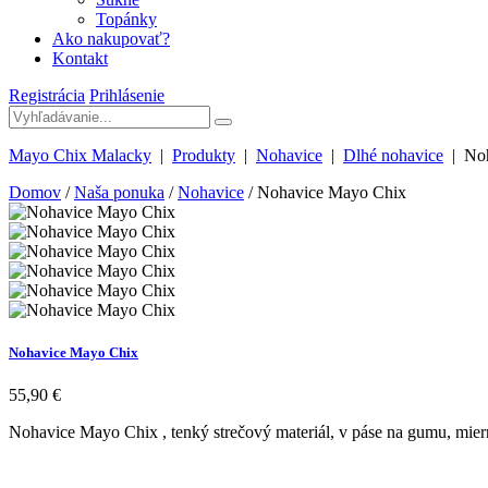
Topánky
Ako nakupovať?
Kontakt
Registrácia
Prihlásenie
Mayo Chix Malacky
|
Produkty
|
Nohavice
|
Dlhé nohavice
|
No
Domov
/
Naša ponuka
/
Nohavice
/ Nohavice Mayo Chix
Nohavice Mayo Chix
55,90
€
Nohavice Mayo Chix , tenký strečový materiál, v páse na gumu, miern