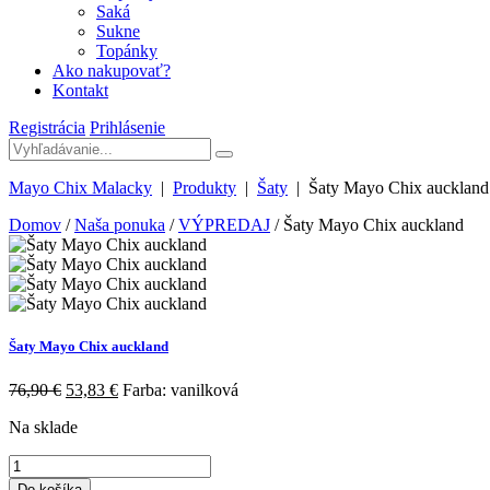
Saká
Sukne
Topánky
Ako nakupovať?
Kontakt
Registrácia
Prihlásenie
Mayo Chix Malacky
|
Produkty
|
Šaty
|
Šaty Mayo Chix auckland
Domov
/
Naša ponuka
/
VÝPREDAJ
/ Šaty Mayo Chix auckland
Šaty Mayo Chix auckland
76,90
€
53,83
€
Farba: vanilková
Na sklade
Do košíka