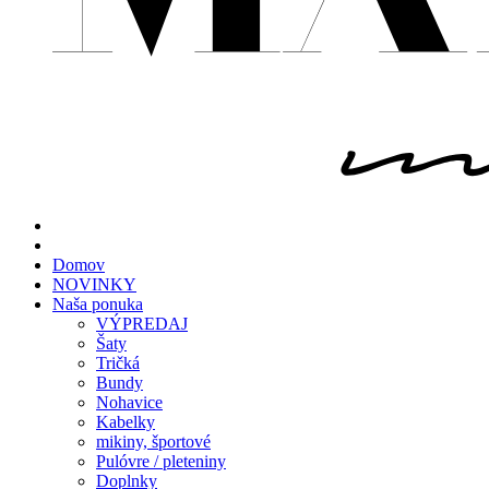
Domov
NOVINKY
Naša ponuka
VÝPREDAJ
Šaty
Tričká
Bundy
Nohavice
Kabelky
mikiny, športové
Pulóvre / pleteniny
Doplnky