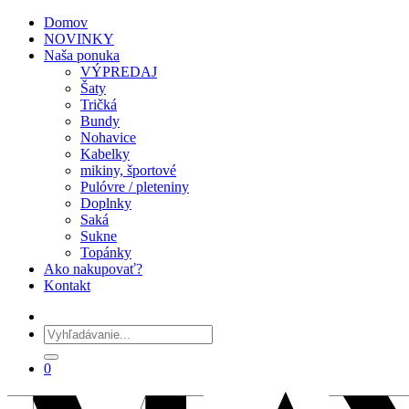
Domov
NOVINKY
Naša ponuka
VÝPREDAJ
Šaty
Tričká
Bundy
Nohavice
Kabelky
mikiny, športové
Pulóvre / pleteniny
Doplnky
Saká
Sukne
Topánky
Ako nakupovať?
Kontakt
0