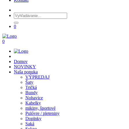
Kontakt
0
0
Domov
NOVINKY
Naša ponuka
VÝPREDAJ
Šaty
Tričká
Bundy
Nohavice
Kabelky
mikiny, športové
Pulóvre / pleteniny
Doplnky
Saká
Sukne