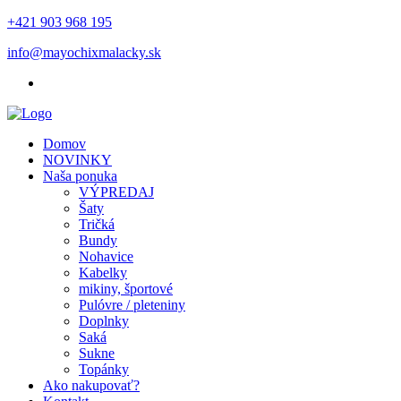
+421 903 968 195
info@mayochixmalacky.sk
Domov
NOVINKY
Naša ponuka
VÝPREDAJ
Šaty
Tričká
Bundy
Nohavice
Kabelky
mikiny, športové
Pulóvre / pleteniny
Doplnky
Saká
Sukne
Topánky
Ako nakupovať?