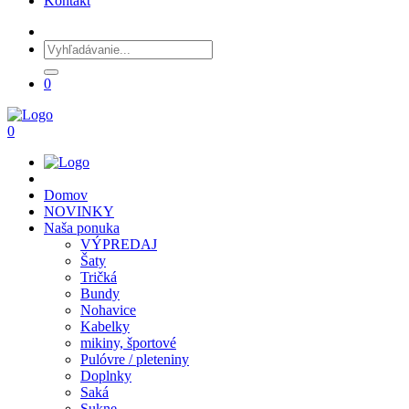
Kontakt
0
0
Domov
NOVINKY
Naša ponuka
VÝPREDAJ
Šaty
Tričká
Bundy
Nohavice
Kabelky
mikiny, športové
Pulóvre / pleteniny
Doplnky
Saká
Sukne