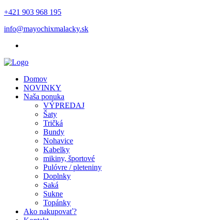
+421 903 968 195
info@mayochixmalacky.sk
Domov
NOVINKY
Naša ponuka
VÝPREDAJ
Šaty
Tričká
Bundy
Nohavice
Kabelky
mikiny, športové
Pulóvre / pleteniny
Doplnky
Saká
Sukne
Topánky
Ako nakupovať?