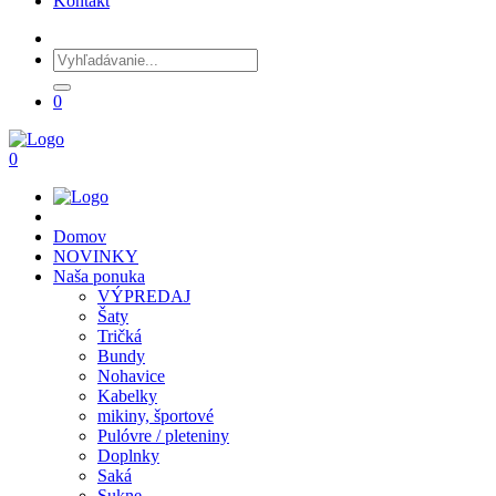
Kontakt
0
0
Domov
NOVINKY
Naša ponuka
VÝPREDAJ
Šaty
Tričká
Bundy
Nohavice
Kabelky
mikiny, športové
Pulóvre / pleteniny
Doplnky
Saká
Sukne