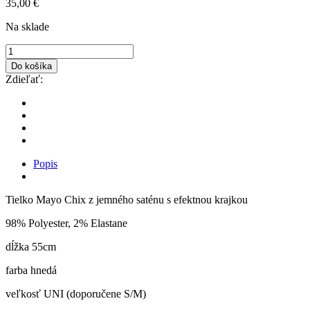
35,00
€
Na sklade
Do košíka
Zdieľať:
Popis
Tielko Mayo Chix z jemného saténu s efektnou krajkou
98% Polyester, 2% Elastane
dĺžka 55cm
farba hnedá
veľkosť UNI (doporučene S/M)