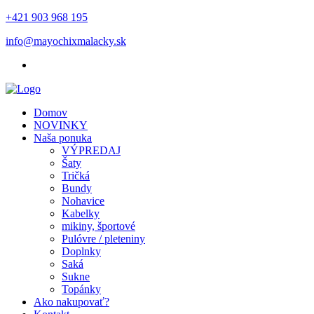
+421 903 968 195
info@mayochixmalacky.sk
Domov
NOVINKY
Naša ponuka
VÝPREDAJ
Šaty
Tričká
Bundy
Nohavice
Kabelky
mikiny, športové
Pulóvre / pleteniny
Doplnky
Saká
Sukne
Topánky
Ako nakupovať?