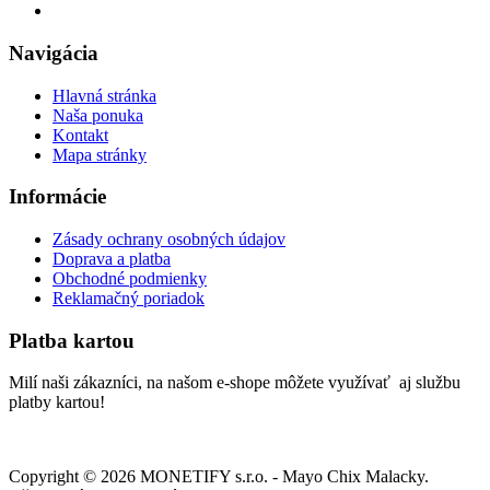
Navigácia
Hlavná stránka
Naša ponuka
Kontakt
Mapa stránky
Informácie
Zásady ochrany osobných údajov
Doprava a platba
Obchodné podmienky
Reklamačný poriadok
Platba kartou
Milí naši zákazníci, na našom e-shope môžete využívať aj službu
platby kartou!
Copyright ©
2026
MONETIFY s.r.o. - Mayo Chix Malacky.