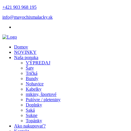
+421 903 968 195
info@mayochixmalacky.sk
Domov
NOVINKY
Naša ponuka
VÝPREDAJ
Šaty
Tričká
Bundy
Nohavice
Kabelky
mikiny, športové
Pulóvre / pleteniny
Doplnky
Saká
Sukne
Topánky
Ako nakupovať?