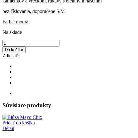
kamienkov a vreckom, rukávy s efektným riasením
bez číslovania, doporučene S/M
Farba: modrá
Na sklade
Do košíka
Zdieľať:
Súvisiace produkty
Pridať do košíka
Detail