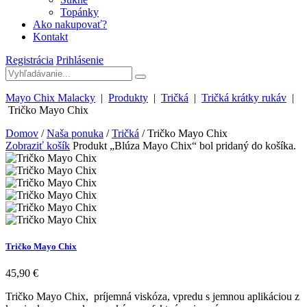
Topánky
Ako nakupovať?
Kontakt
Registrácia
Prihlásenie
Mayo Chix Malacky
|
Produkty
|
Tričká
|
Tričká krátky rukáv
|
Tričko Mayo Chix
Domov
/
Naša ponuka
/
Tričká
/ Tričko Mayo Chix
Zobraziť košík
Produkt „Blúza Mayo Chix“ bol pridaný do košíka.
Tričko Mayo Chix
45,90
€
Tričko Mayo Chix, príjemná viskóza, vpredu s jemnou aplikáciou z