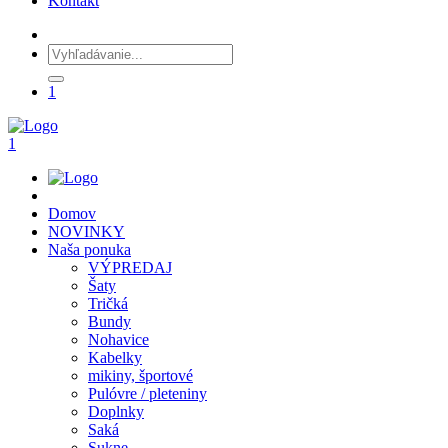
Kontakt
1
1
Domov
NOVINKY
Naša ponuka
VÝPREDAJ
Šaty
Tričká
Bundy
Nohavice
Kabelky
mikiny, športové
Pulóvre / pleteniny
Doplnky
Saká
Sukne