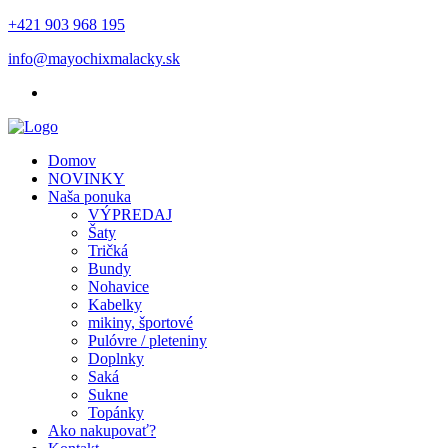
+421 903 968 195
info@mayochixmalacky.sk
Domov
NOVINKY
Naša ponuka
VÝPREDAJ
Šaty
Tričká
Bundy
Nohavice
Kabelky
mikiny, športové
Pulóvre / pleteniny
Doplnky
Saká
Sukne
Topánky
Ako nakupovať?