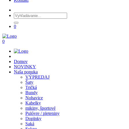
Kontakt
0
0
Domov
NOVINKY
Naša ponuka
VÝPREDAJ
Šaty
Tričká
Bundy
Nohavice
Kabelky
mikiny, športové
Pulóvre / pleteniny
Doplnky
Saká
Sukne