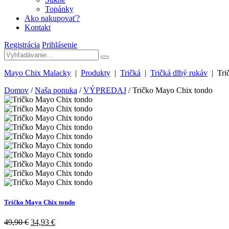
Topánky
Ako nakupovať?
Kontakt
Registrácia
Prihlásenie
Mayo Chix Malacky
|
Produkty
|
Tričká
|
Tričká dlhý rukáv
|
Tri
Domov
/
Naša ponuka
/
VÝPREDAJ
/ Tričko Mayo Chix tondo
Tričko Mayo Chix tondo
49,90
€
34,93
€