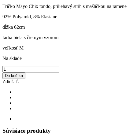
Tričko Mayo Chix tondo, priliehavý strih s mašličkou na ramene
92% Polyamid, 8% Elastane
dĺžka 62cm
farba biela s čiernym vzorom
veľkosť M
Na sklade
Do košíka
Zdieľať:
Súvisiace produkty