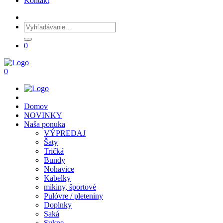
Kontakt
0
0
Domov
NOVINKY
Naša ponuka
VÝPREDAJ
Šaty
Tričká
Bundy
Nohavice
Kabelky
mikiny, športové
Pulóvre / pleteniny
Doplnky
Saká
Sukne