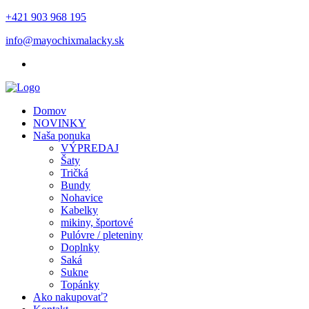
+421 903 968 195
info@mayochixmalacky.sk
Domov
NOVINKY
Naša ponuka
VÝPREDAJ
Šaty
Tričká
Bundy
Nohavice
Kabelky
mikiny, športové
Pulóvre / pleteniny
Doplnky
Saká
Sukne
Topánky
Ako nakupovať?