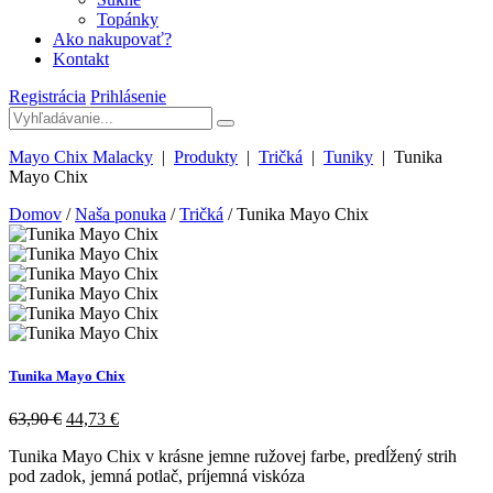
Topánky
Ako nakupovať?
Kontakt
Registrácia
Prihlásenie
Mayo Chix Malacky
|
Produkty
|
Tričká
|
Tuniky
|
Tunika
Mayo Chix
Domov
/
Naša ponuka
/
Tričká
/ Tunika Mayo Chix
Tunika Mayo Chix
63,90
€
44,73
€
Tunika Mayo Chix v krásne jemne ružovej farbe, predĺžený strih
pod zadok, jemná potlač, príjemná viskóza