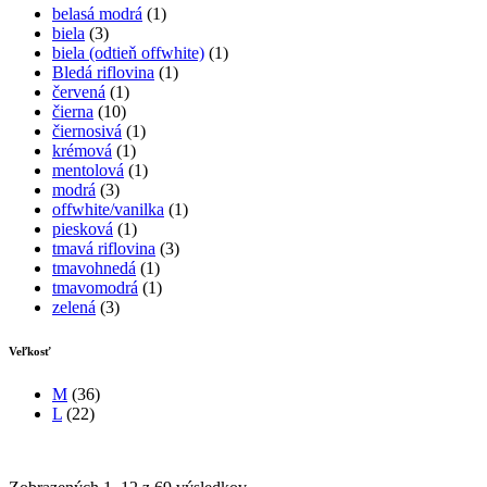
belasá modrá
(1)
biela
(3)
biela (odtieň offwhite)
(1)
Bledá riflovina
(1)
červená
(1)
čierna
(10)
čiernosivá
(1)
krémová
(1)
mentolová
(1)
modrá
(3)
offwhite/vanilka
(1)
piesková
(1)
tmavá riflovina
(3)
tmavohnedá
(1)
tmavomodrá
(1)
zelená
(3)
Veľkosť
M
(36)
L
(22)