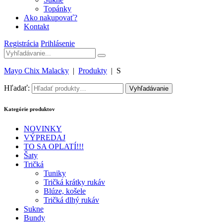
Topánky
Ako nakupovať?
Kontakt
Registrácia
Prihlásenie
Mayo Chix Malacky
|
Produkty
|
S
Hľadať:
Vyhľadávanie
Kategórie produktov
NOVINKY
VÝPREDAJ
TO SA OPLATÍ!!!
Šaty
Tričká
Tuniky
Tričká krátky rukáv
Blúze, košele
Tričká dlhý rukáv
Sukne
Bundy