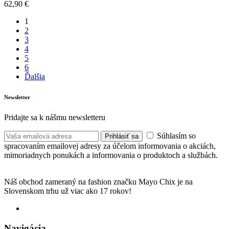
62,90
€
1
2
3
4
5
6
Ďalšia
Newsletter
Pridajte sa k nášmu newsletteru
Súhlasím so
Prihlásiť sa
spracovaním emailovej adresy za účelom informovania o akciách,
mimoriadnych ponukách a informovania o produktoch a službách.
Náš obchod zameraný na fashion značku Mayo Chix je na
Slovenskom trhu už viac ako 17 rokov!
Navigácia