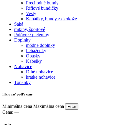
Prechodné bundy
Riflové bundičky
Vesty
Kabátiky, bundy z ekokože
Saká
mikiny, športové
Pulóvre / pleteniny
Doplnky
módne doplnky
Peňaženky
Opasky
Kabelky
Nohavice
Dlhé nohavice
krátke nohavice
Topánky
Filtrovať podľa ceny
Minimálna cena
Maximálna cena
Filter
Cena:
—
Farba