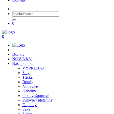
Kontakt
0
0
Domov
NOVINKY
Naša ponuka
VÝPREDAJ
Šaty
Tričká
Bundy
Nohavice
Kabelky
mikiny, športové
Pulóvre / pleteniny
Doplnky
Saká
Sukne