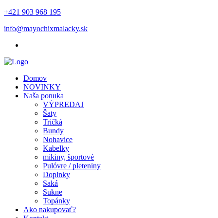
+421 903 968 195
info@mayochixmalacky.sk
Domov
NOVINKY
Naša ponuka
VÝPREDAJ
Šaty
Tričká
Bundy
Nohavice
Kabelky
mikiny, športové
Pulóvre / pleteniny
Doplnky
Saká
Sukne
Topánky
Ako nakupovať?