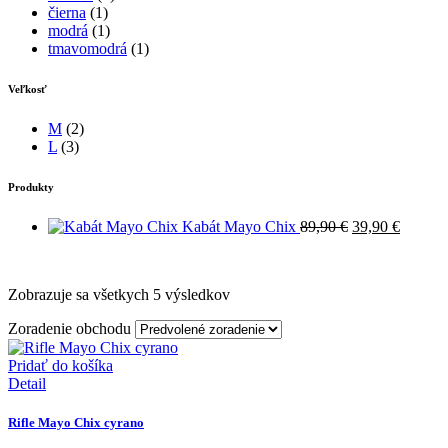
čierna
(1)
modrá
(1)
tmavomodrá
(1)
Veľkosť
M
(2)
L
(3)
Produkty
Kabát Mayo Chix
89,90
€
39,90
€
Zobrazuje sa všetkych 5 výsledkov
Zoradenie obchodu
Pridať do košíka
Detail
Rifle Mayo Chix cyrano