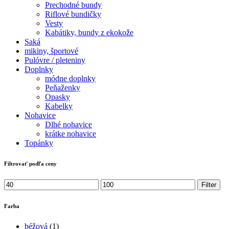
Prechodné bundy
Riflové bundičky
Vesty
Kabátiky, bundy z ekokože
Saká
mikiny, športové
Pulóvre / pleteniny
Doplnky
módne doplnky
Peňaženky
Opasky
Kabelky
Nohavice
Dlhé nohavice
krátke nohavice
Topánky
Filtrovať podľa ceny
Minimálna
Maximálna
Filter
cena
cena
Farba
béžová
(1)