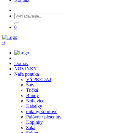
Kontakt
0
0
Domov
NOVINKY
Naša ponuka
VÝPREDAJ
Šaty
Tričká
Bundy
Nohavice
Kabelky
mikiny, športové
Pulóvre / pleteniny
Doplnky
Saká
Sukne