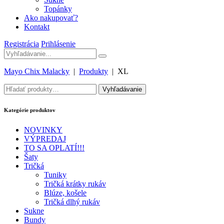
Topánky
Ako nakupovať?
Kontakt
Registrácia
Prihlásenie
Mayo Chix Malacky
|
Produkty
|
XL
Hľadať:
Vyhľadávanie
Kategórie produktov
NOVINKY
VÝPREDAJ
TO SA OPLATÍ!!!
Šaty
Tričká
Tuniky
Tričká krátky rukáv
Blúze, košele
Tričká dlhý rukáv
Sukne
Bundy