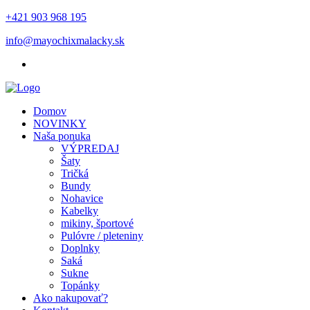
+421 903 968 195
info@mayochixmalacky.sk
Domov
NOVINKY
Naša ponuka
VÝPREDAJ
Šaty
Tričká
Bundy
Nohavice
Kabelky
mikiny, športové
Pulóvre / pleteniny
Doplnky
Saká
Sukne
Topánky
Ako nakupovať?